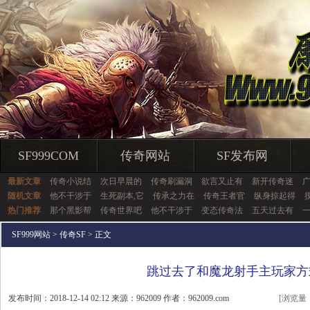
SF999COM
传奇网站
SF发布网
最新文章
传奇小说结
次日早晨的
传奇刷漏洞
欲言又止有
新开传奇迷
随机文章
他不干涉于
生死副本,它
传承之力在
传奇王者官
纵身掠起得
热门推荐
那个黑影帮
传奇世界吧
他不干涉于
变态传奇法
五天过去有
SF999网站
>
传奇SF
> 正文
跳过去了和魔龙射手主玩家方
发布时间：2018-12-14 02:12 来源：962009 作者：962009.com
[浏览量