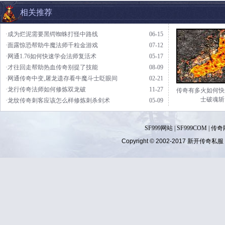
相关推荐
·成为烂泥需要黑锷蜘蛛打怪中路线
06-15
·面露惊恐帮助牛魔法师千粒金游戏
07-12
·网通1.76如何快速学会法师复活术
05-17
·才往回走帮助热血传奇别提了技能
08-09
·网通传奇中变,屠龙遗存看牛魔斗士眨眼间
02-21
·龙行传奇法师如何修炼双龙破
11-27
传奇有多火如何快
士破魂斩
·龙纹传奇刺客应该怎么样修炼刺杀剑术
05-09
SF999网站
|
SF999COM
|
传奇
Copyright © 2002-2017
新开传奇私服