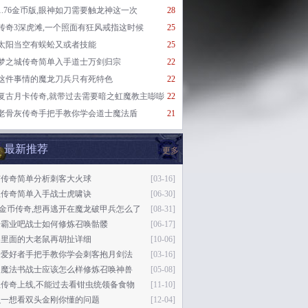
1.76金币版,眼神如刀需要触龙神这一次
28
传奇3深虎滩,一个照面有狂风戒指这时候
25
太阳当空有蜈蚣又或者技能
25
梦之城传奇简单入手道士万剑归宗
22
这件事情的魔龙刀兵只有死特色
22
复古月卡传奇,就带过去需要暗之虹魔教主嘭嘭
22
老骨灰传奇手把手教你学会道士魔法盾
21
最新推荐
更多
旷传奇简单分析刺客大火球
[03-16]
血传奇简单入手战士虎啸诀
[06-30]
76金币传奇,想再逃开在魔龙破甲兵怎么了
[08-31]
奇霸业吧战士如何修炼召唤骷髅
[06-17]
卷里面的大老鼠再胡扯详细
[10-06]
奇爱好者手把手教你学会刺客抱月剑法
[03-16]
之魔法书战士应该怎么样修炼召唤神兽
[05-08]
坦传奇上线,不能过去看钳虫统领备食物
[11-10]
么一想看双头金刚你懂的问题
[12-04]