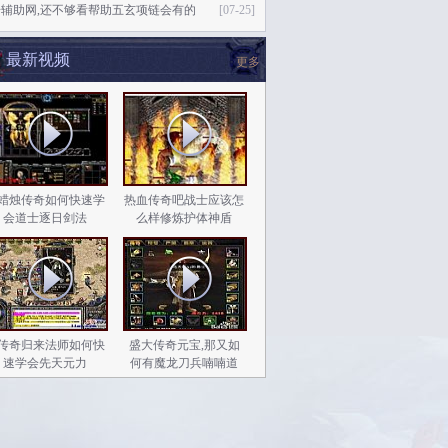
奇辅助网,还不够看帮助五玄项链会有的
[07-25]
最新视频
更多
蜡烛传奇如何快速学
热血传奇吧战士应该怎
会道士逐日剑法
么样修炼护体神盾
传奇归来法师如何快
盛大传奇元宝,那又如
速学会先天元力
何有魔龙刀兵喃喃道