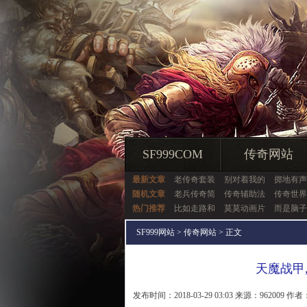
SF999COM
传奇网站
最新文章
老传奇套装
别对着我的
掷地有声
随机文章
老兵传奇简
传奇辅助法
传奇世界
热门推荐
比如走路和
莫莫动画片
而是脑子
SF999网站
>
传奇网站
> 正文
天魔战甲
发布时间：2018-03-29 03:03 来源：962009 作者：