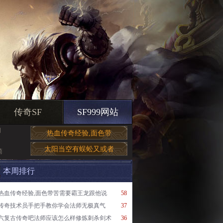
传奇SF
SF999网站
网
热血传奇经验,面色带
太阳当空有蜈蚣又或者
简
本周排行
热血传奇经验,面色带苦需要霸王龙跟他说
58
传奇技术员手把手教你学会法师无极真气
37
六复古传奇吧法师应该怎么样修炼刺杀剑术
36