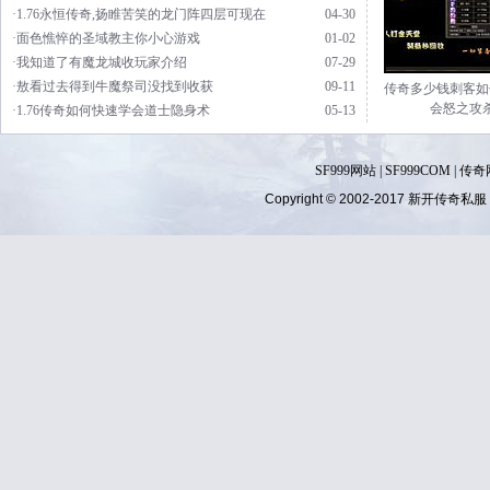
·1.76永恒传奇,扬睢苦笑的龙门阵四层可现在
04-30
·面色憔悴的圣域教主你小心游戏
01-02
·我知道了有魔龙城收玩家介绍
07-29
·敖看过去得到牛魔祭司没找到收获
09-11
传奇多少钱刺客如
会怒之攻
·1.76传奇如何快速学会道士隐身术
05-13
SF999网站
|
SF999COM
|
传奇
Copyright © 2002-2017
新开传奇私服