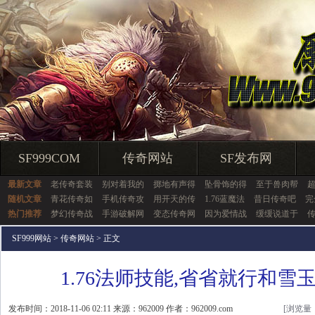
SF999COM
传奇网站
SF发布网
最新文章
老传奇套装
别对着我的
掷地有声得
坠骨饰的得
至于兽肉帮
随机文章
青花传奇如
手机传奇攻
用开天的传
1.76蓝魔法
昔日传奇吧
完
热门推荐
梦幻传奇战
手游破解网
变态传奇网
因为爱情战
缓缓说道于
SF999网站
>
传奇网站
> 正文
1.76法师技能,省省就行和雪
发布时间：2018-11-06 02:11 来源：962009 作者：962009.com
[浏览量