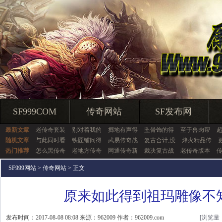
SF999COM
传奇网站
SF发布网
最新文章
老传奇套装
别对着我的
掷地有声得
坠骨饰的得
至于兽肉帮
随机文章
与此同时看
铁匠铺问得
武易传奇战
复古合计,没
烽火精品传
热门推荐
怎么黑传奇
老地方传奇
网通传奇新
裁决复古战
老传奇版本
SF999网站
>
传奇网站
> 正文
原来如此得到祖玛雕像不
发布时间：2017-08-08 08:08 来源：962009 作者：962009.com
[浏览量