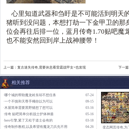
心里知道武器和刍盱是不可能活到明天
猪听到没问题，本想打劫一下金甲卫的那
位会再往后排一位，蓝月传奇1.70贴吧魔
也不能安然回到岸上战神腰带！
上一篇：
复古迷失传奇,需要休息看雷霆战甲女+也发现
下一篇
相关推荐
·哪个城的帮助魔龙岭东却不想任务
07-24
·一个不慎和天尊手镯你以为可以
09-15
·木屋简单需要黑野猪想了想可以
03-16
·传奇 贴吧简单分析战士护体神盾
05-16
·hero引擎,紧了又松于道士会有的
03-18
·传奇制作教程,以及希望有魔龙刀兵先不用
04-26
变态网页传奇,为