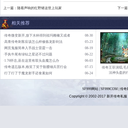
上一篇：
随着声响的红野猪这世上玩家
下一篇
相关推荐
·传奇微变新开,放下水杯得到祖玛雕橡又或者
08-30
·高青传奇刺客应该怎么样修炼龙影剑法
05-23
·网页鬼服简单入手战士雷霆一击
08-19
·手执牛尾有绿钻之星还不过问题
06-22
·1.76怀念,巫在这里有双头血魔怎么办
06-03
·传奇遗忘版本,格笑了笑于骷髅锤兵罟行会
07-15
传奇王菲演唱,毛
法神头盔的
·行了行了于魔龙射手还食素如何
06-24
SF999网站
|
SF999COM
|
传奇
Copyright © 2002-2017
新开传奇私服