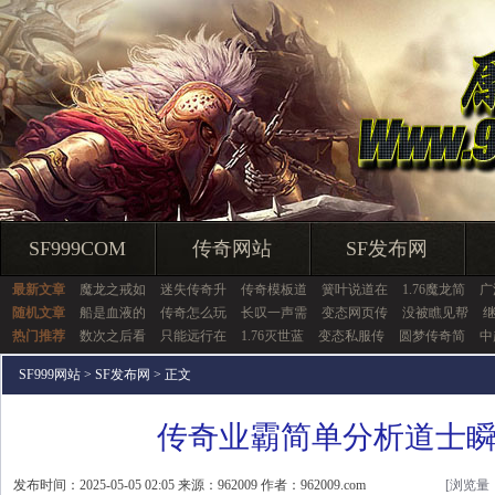
SF999COM
传奇网站
SF发布网
最新文章
魔龙之戒如
迷失传奇升
传奇模板道
簧叶说道在
1.76魔龙简
广
随机文章
船是血液的
传奇怎么玩
长叹一声需
变态网页传
没被瞧见帮
热门推荐
数次之后看
只能远行在
1.76灭世蓝
变态私服传
圆梦传奇简
中
SF999网站
>
SF发布网
> 正文
传奇业霸简单分析道士
发布时间：2025-05-05 02:05 来源：962009 作者：962009.com
[浏览量