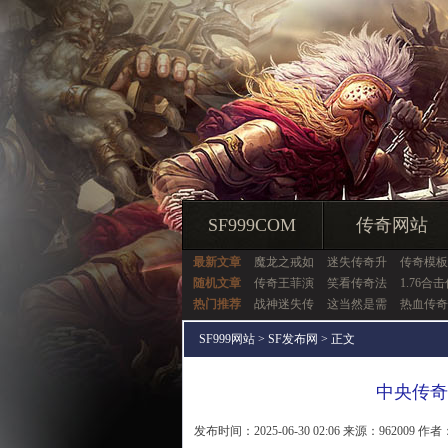
SF999COM
传奇网站
最新文章
魔龙之戒如
迷失传奇升
传奇模板
随机文章
传奇王菲演
笑看传奇法
1.76合
热门推荐
战神迷失传
这当然是需
热血传奇
SF999网站
>
SF发布网
> 正文
中央传奇
发布时间：2025-06-30 02:06 来源：962009 作者：