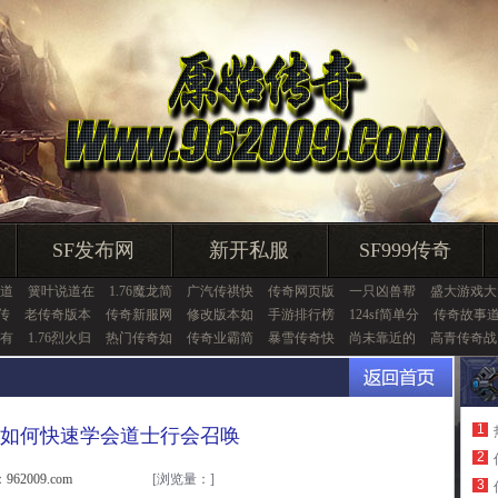
SF发布网
新开私服
SF999传奇
道
簧叶说道在
1.76魔龙简
广汽传祺快
传奇网页版
一只凶兽帮
盛大游戏大
击传
老传奇版本
传奇新服网
修改版本如
手游排行榜
124sf简单分
传奇故事
有
1.76烈火归
热门传奇如
传奇业霸简
暴雪传奇快
尚未靠近的
高青传奇战
1
如何快速学会道士行会召唤
2
962009.com
[浏览量：
]
3