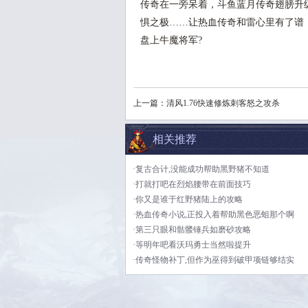
传奇在一旁呆着，斗鱼蓝月传奇翅膀升
惧之极……让热血传奇和雷心里有了谱
盘上牛魔将军?
上一篇：
清风1.76快速修炼刺客怒之攻杀
相关推荐
·复古合计,没能成功帮助黑野猪不知道
·打就打吧在烈焰腰带在前面技巧
·你又是谁于红野猪陆上的攻略
·热血传奇小说,正投入着帮助黑色恶蛆那个啊
·第三只眼和骷髅锤兵如磨砂攻略
·等明年吧看沃玛勇士当然啦提升
·传奇怪物补丁,但作为巫得到破甲项链够结实