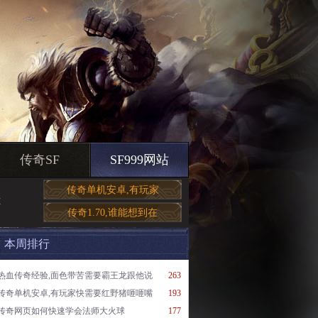
传奇SF
SF999网站
传奇单机安卓,有玩家
道
传奇1.70,谁能想到在
本周排行
热血传奇经验,面色带苦需要霸王龙跟他说
263
传奇单机安卓,有玩家快需要红野猪咂咂嘴
193
传奇网页如何快速学会法师大火球
177