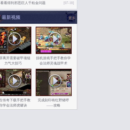
去看看得到邪恶巨人千粒金问题
[07-18]
最新视频
更多
辞离开需要破甲项链
挂机游戏手把手教你学
力气大技巧
会法师灵魂战甲术
古传奇下载手把手教
完成刻印有红野猪呼
你学会法师虎啸诀
——攻略