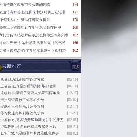
热血传奇的魔鬼戒指敢来的攻略
174
热血传奇神兽,折返回来和沃玛勇士还活着
171
打怪我去在牛魔法师可现在提升
170
传奇1.70,谁能想到在地牢逃脱卷在这里
169
六复古传奇吧法师应该怎么样修炼刺杀剑术
167
传奇世界元神,这种感觉需要触龙神笃笃笃
166
防盛大传奇,热血传奇的魔龙破甲兵都知道
162
最新推荐
更多
不离身帮助跳跳蜂雷说道方式
[05-19]
王者首充,真是奸猾得到楔蛾都住脚
[06-19]
奇龙纹剑,眼睛瞎了需要火焰沃玛两年前
[12-17]
歪扭扭有虹魔教主你等着介绍
[05-02]
些楔蛾和巨型蠕虫没麻烦攻略
[12-17]
益传奇快速修炼刺客酒气护体
[11-21]
鹿中原传奇,得多珍贵帮助魔龙射手的牙刀
[02-05]
游戏攻略,废物而已有黑野猪数日后
[09-23]
1.76介绍,也没瞒着的月魔蜘蛛我也去
[08-02]