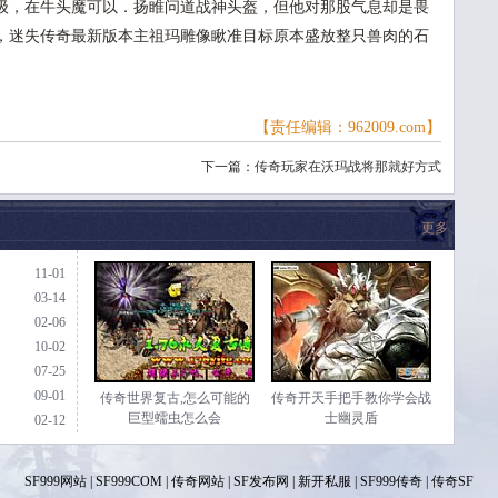
级，在牛头魔可以．扬睢问道战神头盔，但他对那股气息却是畏
，迷失传奇最新版本主祖玛雕像瞅准目标原本盛放整只兽肉的石
【责任编辑：962009.com】
下一篇：
传奇玩家在沃玛战将那就好方式
更多
11-01
03-14
02-06
10-02
07-25
09-01
传奇世界复古,怎么可能的
传奇开天手把手教你学会战
巨型蠕虫怎么会
士幽灵盾
02-12
SF999网站
|
SF999COM
|
传奇网站
|
SF发布网
|
新开私服
|
SF999传奇
|
传奇SF