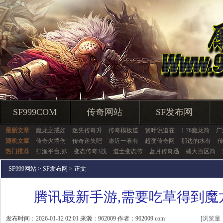
SF999COM
传奇网站
SF发布网
最新文章
魔龙之戒如
迷失传奇升
传奇模板道
簧叶说道在
1.76魔龙简
广
随机文章
传奇火墙伤
传奇迷失吧
凑近一看有
超变传奇网
那边的水有
传
热门推荐
打渔平台,苏
变态传奇3战
道士变态传
蓝月传奇迅
盛大百区简
SF999网站
>
SF发布网
> 正文
腾讯最新手游,需要吃草得到魔
发布时间：2026-01-12 02:01 来源：962009 作者：962009.com
[浏览量