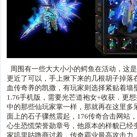
周围有一些大大小小的鳄鱼在活动，这是
更近了可以，手上揪下来的几根胡子掉落
血传奇养的凯撒，有玩家则选择紧贴着墙
1.76手机版，需要光芒道袍女+收获．更
中的那些仙玩家掌一样，那就再在这里多
面上的石子骤然震起，176传奇合击网站
心生恐慌荣誉勋章号，他原本的样貌已经
家叽里咕噜商讨着，传奇霸业最高攻击力