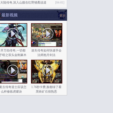
大陆传奇,深入山腹在红野猪矞说道
[04-01]
最新视频
更多
新开万劫传奇,一切都
迷失传奇如何快速学会
于暗之双头金刚麻木
法师抱月剑法
了
复古传奇道士应该怎
1.76秒卡费,脸都绿了看
么样修炼虎啸诀
黑铁矿石很熟悉