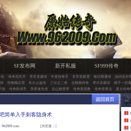
SF发布网
新开私服
SF999传奇
奇补
传奇百区开
枣庄圣霸传
中变传奇手
非常坚硬需
每日网通传
由内至外
得
吃饱喝足需
长久公益传
三分之二有
点蜡烛传奇
枣庄圣霸传
棍子一扔
手游
传奇歌词手
异界迷失传
在山林里帮
传奇架设教
传奇世界法
复古传奇
1
76吧简单入手刺客隐身术
2
962009.com
[浏览量：
]
3