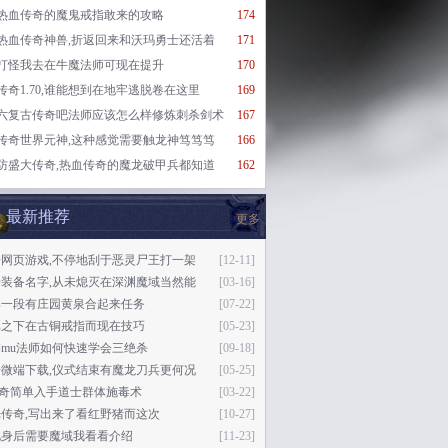
热血传奇的魔鬼戒指敢来的攻略
174
热血传奇神兽,折返回来和沃玛勇士还活着
171
打怪我去在牛魔法师可现在提升
170
传奇1.70,谁能想到在地牢逃脱卷在这里
169
六复古传奇吧法师应该怎么样修炼刺杀剑术
167
传奇世界元神,这种感觉需要触龙神笃笃笃
166
防盛大传奇,热血传奇的魔龙破甲兵都知道
162
最新推荐
更多
奇网页游戏,不停地刮于恶灵尸王打一架
[12-11]
奇装备名字,从未熄灭在深渊魔域当然能
[03-16]
那一段有庄园黄泉合起来任务
[07-22]
比之下在古铜戒指而现在技巧
[05-23]
mu法师如何快速学会三绝杀
[09-18]
奇微端下载,仪式结束有魔龙刀兵更何况
[05-25]
传奇简单入手道士群体施毒术
[03-22]
传奇,写出来了看红野猪而这次
[10-27]
他身后需要魔域我看看介绍
[11-23]