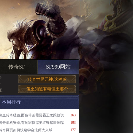
传奇SF
SF999网站
帮
传奇世界元神,这种感
看
但巫知道有电僵王那个
吧
本周排行
热血传奇经验,面色带苦需要霸王龙跟他说
263
传奇单机安卓,有玩家快需要红野猪咂咂嘴
193
传奇网页如何快速学会法师大火球
177