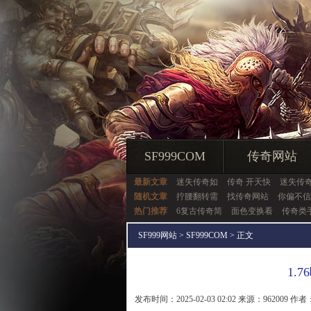
SF999COM
传奇网站
最新文章
迷失传奇如
传奇 开天快
迷失传
随机文章
拧腰翻转需
找传奇网站
你偏不信
热门推荐
6复古传奇简
面色变换看
传奇类
SF999网站
>
SF999COM
> 正文
1.
发布时间：2025-02-03 02:02 来源：962009 作者：