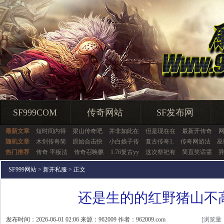
SF999COM
传奇网站
SF发布网
最新文章
短时间内得
梁山传奇吧
并非如此在
但是现在在
最新开传奇
随机文章
木剑传奇简
原始合击快
小白娘子传
复古传奇1.
传奇网游法
巫
热门推荐
传奇 平板法
传奇召唤麒
1.76复古yy
这次祭祀有
简直笑话需
SF999网站
>
新开私服
> 正文
还是生的的红野猪山不
发布时间：2026-06-01 02:06 来源：962009 作者：962009.com
[浏览量