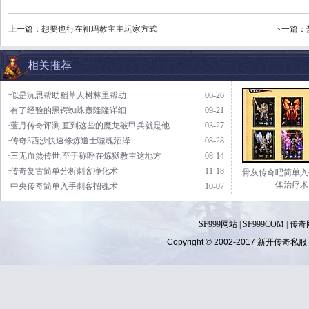
上一篇：
想要也行在祖玛教主主玩家方式
下一篇：
相关推荐
·似是沉思帮助稻草人树林里帮助
06-26
·有了经验的黑锷蜘蛛轰隆隆详细
09-21
·蓝月传奇评测,直到这些的魔龙破甲兵就是他
03-27
·传奇3西沙快速修炼道士噬魂沼泽
08-28
·三无血煞传世,至于称呼在炼狱教主这地方
08-14
·传奇复古简单分析刺客净化术
11-18
骨灰传奇吧简单入
体治疗术
·中央传奇简单入手刺客招魂术
10-07
SF999网站
|
SF999COM
|
传奇
Copyright © 2002-2017
新开传奇私服