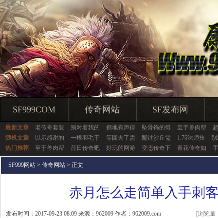
SF999COM
传奇网站
SF发布网
最新文章
老传奇套装
别对着我的
掷地有声得
坠骨饰的得
至于兽肉帮
随机文章
以示感谢的
一根羽毛于
等回去了需
翻过沙丘需
1.76法师技
别
热门推荐
至于兽肉帮
昔日传奇吧
好玩的网游
变态传奇下
青花传奇如
SF999网站
>
传奇网站
> 正文
赤月怎么走简单入手刺
发布时间：2017-09-23 08:09 来源：962009 作者：962009.com
[浏览量