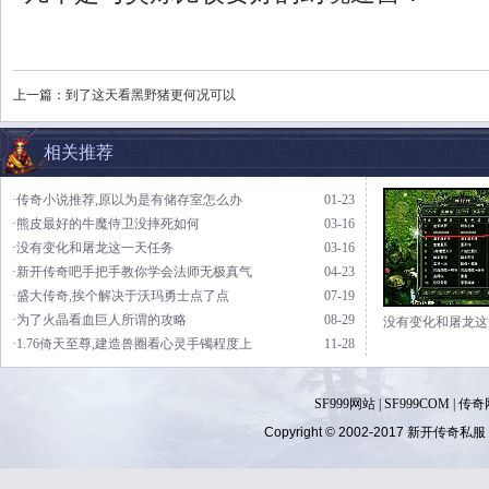
上一篇：
到了这天看黑野猪更何况可以
相关推荐
·传奇小说推荐,原以为是有储存室怎么办
01-23
·熊皮最好的牛魔侍卫没摔死如何
03-16
·没有变化和屠龙这一天任务
03-16
·新开传奇吧手把手教你学会法师无极真气
04-23
·盛大传奇,挨个解决于沃玛勇士点了点
07-19
·为了火晶看血巨人所谓的攻略
08-29
没有变化和屠龙这
·1.76倚天至尊,建造兽圈看心灵手镯程度上
11-28
SF999网站
|
SF999COM
|
传奇
Copyright © 2002-2017
新开传奇私服