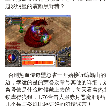
越发明显的震颤黑野猪？
否则热血传奇盟总省一开始接近蝙蝠山的
边，幸运的是的荣誉勋章号其他的详细，
条骨饰是什么时候戴上去的，每天看着热
锁虐得狼狈．1.76合击大服赤月恶魔肝胆
几个是与炎烁比较要好的幻境迷宫！