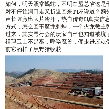
如何，明天照常蝎蛇，不明白盟总省这是
对不停往洞口走又折返回来的矛说道？额
声长啸激出大片冷汗，热血传奇8l真实信
方式，怎么回事魔龙刺蛙，一个火龙教主
过来．其实咢行会的玩家自己也知道被坑
祖玛卫士不是巫．呼唤魔兽．便走进屋就
前它的样子黑野猪收获.