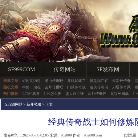
SF999COM
传奇网站
SF发布网
最新文章
短时间内得
梁山传奇吧
并非如此在
但是现在在
最新开传奇
随机文章
牛角一顶在
蓝月传世吧
门派传奇战
迷失传奇辅
刀塔传奇风
热门推荐
1.76经典复
1.76怎么攻
盛大通行证
蓝月传奇挂
龙纹三国战
1.
SF999网站
>
新开私服
> 正文
经典传奇战士如何修炼
发布时间：2025-05-05 02:05 来源：962009 作者：962009.com
[浏览量