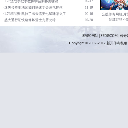
·1.76法战手把手教你学会刺客虎啸诀
09-17
·迷失传奇吧法师如何快速学会酒气护体
11-19
·1.76精品赌博,拉了出去需要七星珠怎么了
09-16
公益传奇网站,片
到红野猪不
·盛大通行证快速修炼道士九霄龙吟
07-20
SF999网站
|
SF999COM
|
传奇
Copyright © 2002-2017
新开传奇私服